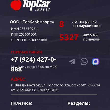
8
лет на рынке
ООО «ТопКарИмпорт»
автоаукционов
ИНН 2536309644
КПП 253601001
5327
авто мы
привезли
ОГРН 1182536011800
ГОРЯЧАЯ ЛИНИЯ:
+7 (924) 427-0-
Ежедневно до 15:00 по МСК
888
АДРЕС:
г. Владивосток
, ул. Толстого 32а, офис 501, 690014
офис работает с 12:00 до 20:00
Разделы:
Полезное: