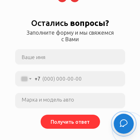
Остались
вопросы?
Заполните форму и мы свяжемся
ПОДПИШИТЕСЬ НА НАС В MAX
с Вами
MAX MESSENGER
Чат в MAX для общения
Свяжитесь с нами напрямую
+7
Основной канал в MAX
Внимание, важные новости
Мы онлайн и всегда на связи
Получить ответ